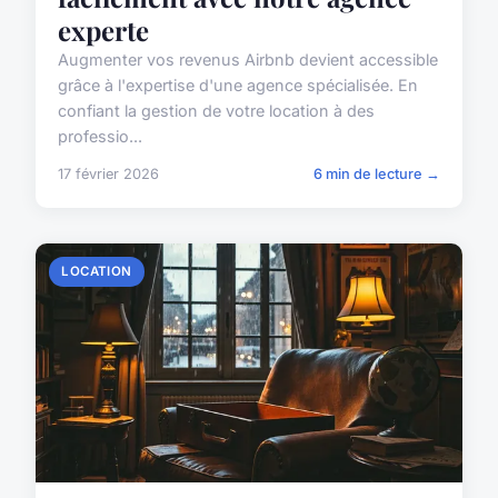
experte
Augmenter vos revenus Airbnb devient accessible
grâce à l'expertise d'une agence spécialisée. En
confiant la gestion de votre location à des
professio...
17 février 2026
6 min de lecture →
LOCATION