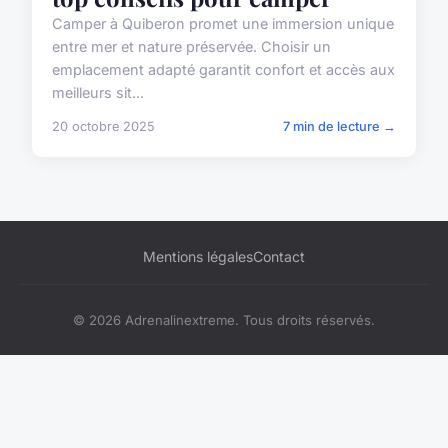
Camper à Quiberon promet une immersion unique
entre mer et nature préservée. Choisir un
emplacement adapté garantit confort et accès aux
meilleurs sit...
20 octobre 2025
7 min de lecture →
Mentions légales
Contact
© 2026 Adrenalinextreme. Tous droits réservés.