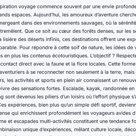
nspiration voyage commence souvent par une envie profond
grands espaces. Aujourd’hui, les amoureux d’aventure cherc
mergeant dans des environnements sauvages, où la sérénité 
tremêlent. Que ce soit au cœur des forêts denses, sur les
lisière des déserts infinis, ces destinations offrent une ex
parable. Pour répondre à cette soif de nature, les idées de
us en plus les contenus écotouristiques. L’objectif ? Respec
 contact direct avec la faune et la flore locales. Cette forme
 aventuriers à se reconnecter non seulement à la terre, mais
s, les activités et sports en plein air connaissent un renou
vivre des sensations fortes. Escalade, kayak, randonnée en 
ng sont devenus les piliers d’un loisirs où l’effort physique s’
 Ces expériences, bien plus qu’un simple défi sportif, devi
ense qui enrichissent profondément les voyageurs avides d’
me et escapades multi-activités constituent une tendance 
ombinaison unique d’expériences, mêlant culture locale, déco