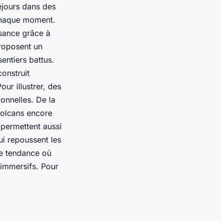
séjours dans des
e chaque moment.
ssance grâce à
proposent un
sentiers battus.
onstruit
ur illustrer, des
onnelles. De la
volcans encore
 permettent aussi
i repoussent les
ne tendance où
 immersifs. Pour