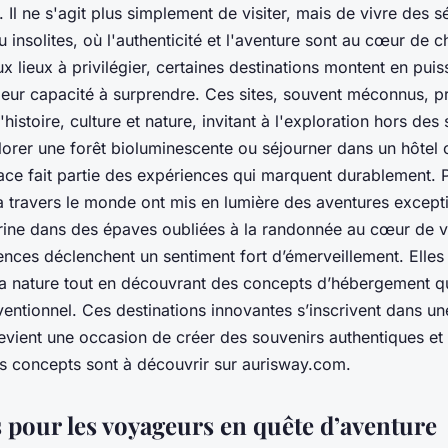
 Il ne s'agit plus simplement de visiter, mais de vivre des 
ou insolites, où l'authenticité et l'aventure sont au cœur d
x lieux à privilégier, certaines destinations montent en pui
et leur capacité à surprendre. Ces sites, souvent méconnus, 
istoire, culture et nature, invitant à l'exploration hors des 
orer une forêt bioluminescente ou séjourner dans un hôtel c
ace fait partie des expériences qui marquent durablement. Po
 travers le monde ont mis en lumière des aventures excepti
ine dans des épaves oubliées à la randonnée au cœur de 
iences déclenchent un sentiment fort d’émerveillement. Elles
a nature tout en découvrant des concepts d’hébergement qu
ventionnel. Ces destinations innovantes s’inscrivent dans u
ient une occasion de créer des souvenirs authentiques et
es concepts sont à découvrir sur aurisway.com.
s pour les voyageurs en quête d’aventure