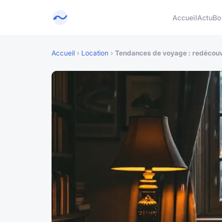
Accueil
Actu
Bo
Accueil
›
Location
›
Tendances de voyage : redécouvr