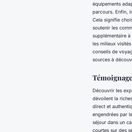
équipements adapté
parcours. Enfin, i
Cela signifie cho
soutenir les comm
supplémentaire à 
les milieux visit
conseils de voyag
sources à découv
Témoignages
Découvrir les exp
dévoilent la riche
direct et authent
engendrées par l
séjour dans un ca
courtes sur des s