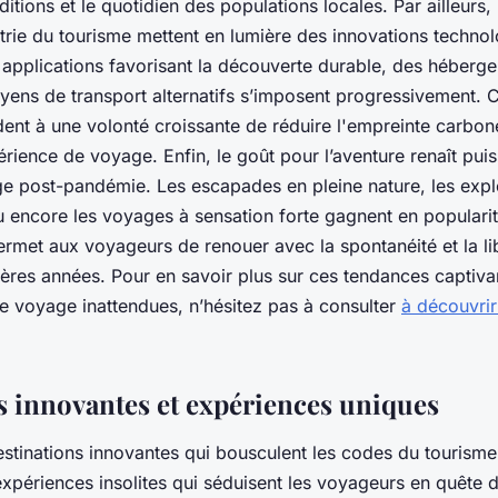
ditions et le quotidien des populations locales. Par ailleurs
trie du tourisme mettent en lumière des innovations technol
applications favorisant la découverte durable, des héberg
ens de transport alternatifs s’imposent progressivement. 
nt à une volonté croissante de réduire l'empreinte carbon
périence de voyage. Enfin, le goût pour l’aventure renaît p
ge post-pandémie. Les escapades en pleine nature, les expl
ou encore les voyages à sensation forte gagnent en popularit
permet aux voyageurs de renouer avec la spontanéité et la li
ières années. Pour en savoir plus sur ces tendances captiva
de voyage inattendues, n’hésitez pas à consulter
à découvrir
s innovantes et expériences uniques
tinations innovantes qui bousculent les codes du tourisme
 expériences insolites qui séduisent les voyageurs en quête 