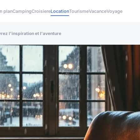
n plan
Camping
Croisiere
Location
Tourisme
Vacance
Voyage
ez l'inspiration et l'aventure