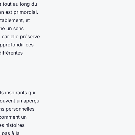
é tout au long du
on est primordial.
itablement, et
ne un sens
 car elle préserve
approfondir ces
différentes
s inspirants qui
 souvent un aperçu
ns personnelles
 comment un
s histoires
 pas à la