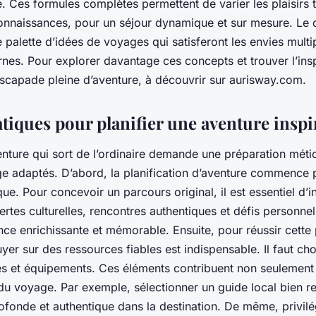
. Ces formules complètes permettent de varier les plaisirs 
connaissances, pour un séjour dynamique et sur mesure. Le 
 palette d’idées de voyages qui satisferont les envies multi
nes. Pour explorer davantage ces concepts et trouver l’ins
scapade pleine d’aventure, à découvrir sur aurisway.com.
tiques pour planifier une aventure inspi
nture qui sort de l’ordinaire demande une préparation méti
e adaptés. D’abord, la planification d’aventure commence pa
ique. Pour concevoir un parcours original, il est essentiel d’
vertes culturelles, rencontres authentiques et défis personne
nce enrichissante et mémorable. Ensuite, pour réussir cette 
yer sur des ressources fiables est indispensable. Il faut cho
es et équipements. Ces éléments contribuent non seulement 
é du voyage. Par exemple, sélectionner un guide local bien r
fonde et authentique dans la destination. De même, privilé