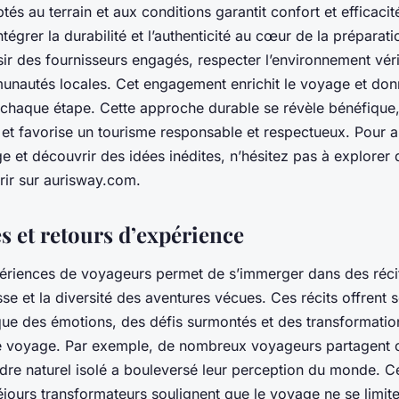
s au terrain et aux conditions garantit confort et efficacit
ntégrer la durabilité et l’authenticité au cœur de la préparati
isir des fournisseurs engagés, respecter l’environnement vér
unautés locales. Cet engagement enrichit le voyage et don
chaque étape. Cette approche durable se révèle bénéfique,
és et favorise un tourisme responsable et respectueux. Pour 
e et découvrir des idées inédites, n’hésitez pas à explorer 
rir sur aurisway.com.
 et retours d’expérience
ériences de voyageurs permet de s’immerger dans des récit
sse et la diversité des aventures vécues. Ces récits offrent
ique des émotions, des défis surmontés et des transformatio
e voyage. Par exemple, de nombreux voyageurs partagent
dre naturel isolé a bouleversé leur perception du monde. Ce
éjours transformateurs soulignent que le voyage ne se limite