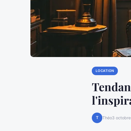
LOCATION
Tendanc
l'inspir
T
Théo
3 octobr