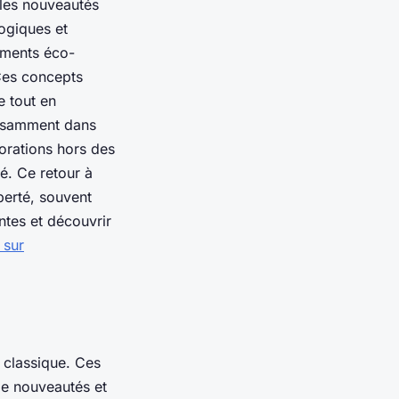
, les nouveautés
ogiques et
ements éco-
Ces concepts
e tout en
uissamment dans
orations hors des
é. Ce retour à
berté, souvent
ntes et découvrir
 sur
 classique. Ces
de nouveautés et