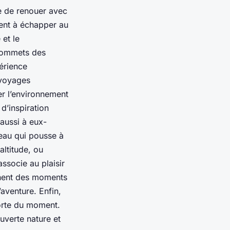
e de renouer avec
hent à échapper au
et le
 sommets des
périence
 voyages
ter l’environnement
 d’inspiration
 aussi à eux-
veau qui pousse à
altitude, ou
associe au plaisir
ennent des moments
aventure. Enfin,
forte du moment.
uverte nature et