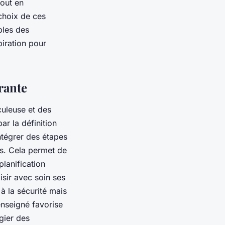
tout en
choix de ces
ples des
piration pour
rante
culeuse et des
r la définition
intégrer des étapes
ls. Cela permet de
planification
isir avec soin ses
à la sécurité mais
enseigné favorise
gier des