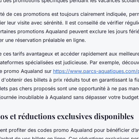
ou des promotions spécifiques pendant les vacances scolair
ité de ces promotions est toujours clairement indiquée, per
ier leur visite avec sérénité. Il est conseillé de vérifier régu
ertaines promotions Aqualand peuvent exclure les jours féri
er une réservation préalable en ligne.
e ces tarifs avantageux et accéder rapidement aux meilleures
lateformes spécialisées est judicieuse. Par exemple, découvr
de promo Aqualand sur
https://www.parcs-aquatiques.com/p
'obtenir des billets à prix réduits tout en garantissant la fia
llets pas chers proposés sont une opportunité à ne pas man
journée inoubliable à Aqualand sans dépasser votre budget
s et réductions exclusives disponibles
t profiter des codes promo Aqualand pour bénéficier d’av
 l’achat de vos billets en ligne. Ces réductions exclusives p