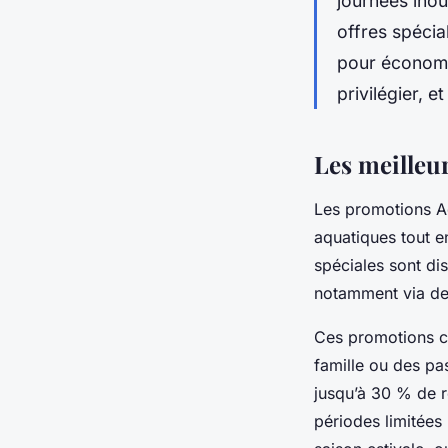
journées inoub
offres spécia
pour économis
privilégier, e
Les meille
Les promotions Aq
aquatiques tout e
spéciales sont dis
notamment via des
Ces promotions co
famille ou des pa
jusqu’à 30 % de r
périodes limitées