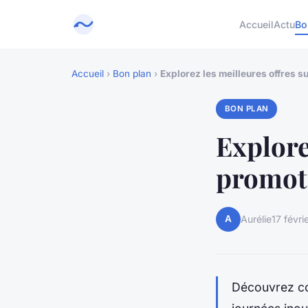
Accueil
Actu
Bo
Accueil
›
Bon plan
›
Explorez les meilleures offres s
BON PLAN
Explore
promoti
A
Aurélie
17 févr
Découvrez co