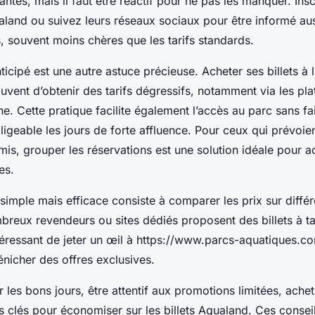
antes, mais il faut être réactif pour ne pas les manquer. In
aland ou suivez leurs réseaux sociaux pour être informé aus
s, souvent moins chères que les tarifs standards.
nticipé est une autre astuce précieuse. Acheter ses billets à
vent d’obtenir des tarifs dégressifs, notamment via les pl
ne. Cette pratique facilite également l’accès au parc sans fa
igeable les jours de forte affluence. Pour ceux qui prévoien
amis, grouper les réservations est une solution idéale pour 
es.
simple mais efficace consiste à comparer les prix sur différ
breux revendeurs ou sites dédiés proposent des billets à tar
ntéressant de jeter un œil à https://www.parcs-aquatiques.c
nicher des offres exclusives.
r les bons jours, être attentif aux promotions limitées, ach
s clés pour économiser sur les billets Aqualand. Ces consei