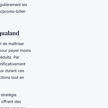
gulièrement les
/promo-billet-
Aqualand
l de maîtriser
 pour payer moins
éduits. Par
nificativement
eux durant ces
ctions tout en
 stratégie
 offrent des