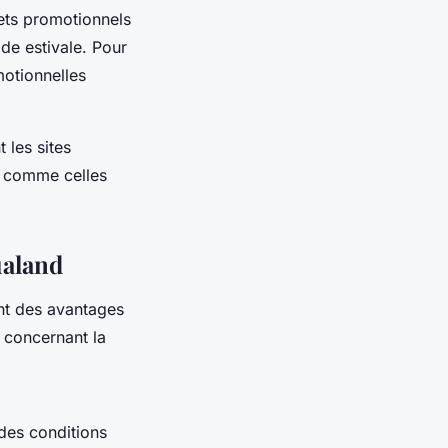
llets promotionnels
ode estivale. Pour
motionnelles
 les sites
t, comme celles
ualand
nt des avantages
 concernant la
des conditions