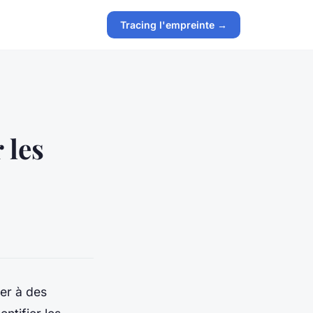
Tracing l'empreinte →
 les
er à des