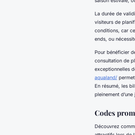
saison estivale, 
La durée de valid
visiteurs de planif
conditions, car c
ends, ou nécessit
Pour bénéficier d
consultation de p
exceptionnelles 
aqualand/
permet d
En résumé, les bi
pleinement d’une 
Codes promo
Découvrez commen
attractifs lors de