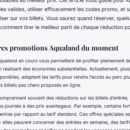
liables au meilleur prix. Cet article vous guide pour id
les valides, utiliser efficacement les codes promo, et s
er sur vos billets. Vous saurez quand réserver, quel
t comment tirer le meilleur parti de chaque réduction po
ures promotions Aqualand du moment
ualand en cours vous permettent de profiter pleinement de
n réalisant des économies substantielles. Actuellement, plus
ponibles, adaptant les tarifs pour rendre l’accès au parc pl
 billets pas chers proposés en ligne.
mprennent souvent des réductions sur les billets d’entrée, 
ss journée à des prix avantageux. Par exemple, certains forf
emise par rapport au tarif standard. Ces offres spéciales so
 : elles peuvent concerner des entrées en semaine, des tarifs