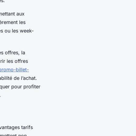
es.
mettant aux
lièrement les
és ou les week-
 offres, la
ir les offres
romo-billet-
bilité de l’achat.
quer pour profiter
.
antages tarifs
ermettent non