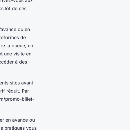
scrivez-vous aux
sitôt de ces
 l’avance ou en
ateformes de
ire la queue, un
t une visite en
accéder à des
ents sites avant
if réduit. Par
om/promo-billet-
eter en avance ou
ls pratiques vous