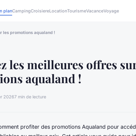
n plan
Camping
Croisiere
Location
Tourisme
Vacance
Voyage
ur les promotions aqualand !
z les meilleures offres sur
ons aqualand !
ier 2026
7 min de lecture
mment profiter des promotions Aqualand pour accéd